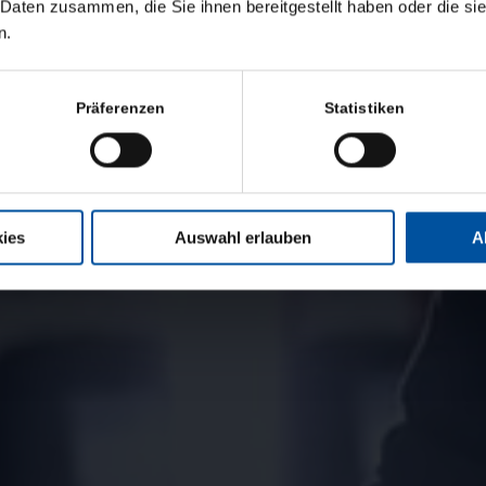
 Daten zusammen, die Sie ihnen bereitgestellt haben oder die s
scanner. This transforms traditional tire storage into an efficient,
n.
nt, and convenient process for your tire hotel.
Präferenzen
Statistiken
ies
Auswahl erlauben
A