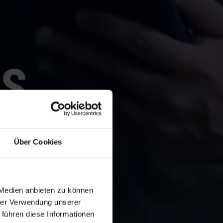
S
R
Über Cookies
NT
 Medien anbieten zu können
ent than
hrer Verwendung unserer
s can
 führen diese Informationen
sing a