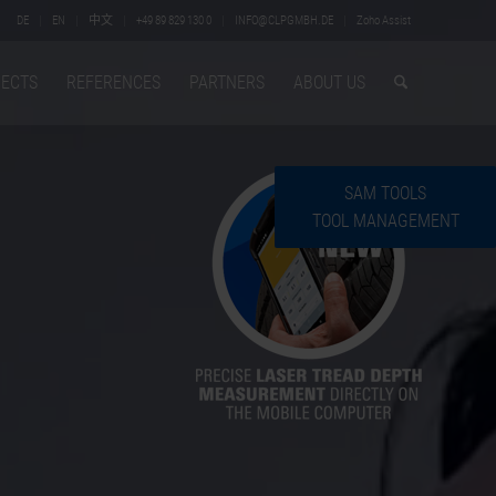
DE
EN
中文
+49 89 829 130 0
INFO@CLPGMBH.DE
Zoho Assist
ECTS
REFERENCES
PARTNERS
ABOUT US
SAM TOOLS
TOOL MANAGEMENT