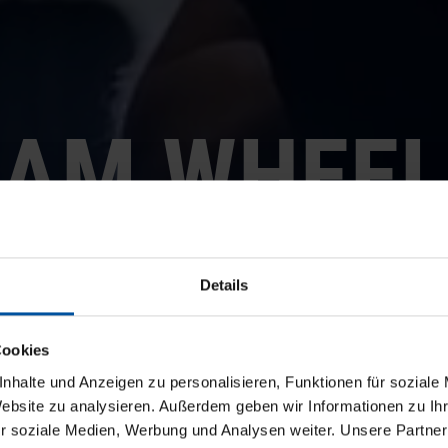
SAM WHEEL
THE DIGITAL SOLUTION FO
Details
FFICIENT TIRE MANAGEME
Cookies
nhalte und Anzeigen zu personalisieren, Funktionen für soziale
 SAM WHEELS, tire management becomes easier and more conveni
Website zu analysieren. Außerdem geben wir Informationen zu I
r dealerships, workshops, rental agencies, and vehicle manufacturer
r soziale Medien, Werbung und Analysen weiter. Unsere Partner
res, complete wheel sets, and rims digitally, quickly, and reliably u