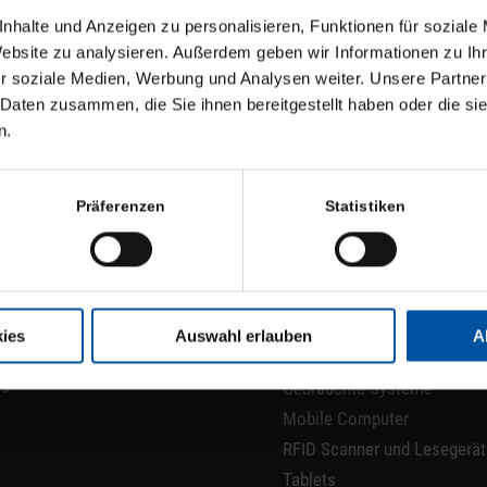
nhalte und Anzeigen zu personalisieren, Funktionen für soziale
Website zu analysieren. Außerdem geben wir Informationen zu I
r soziale Medien, Werbung und Analysen weiter. Unsere Partner
 Daten zusammen, die Sie ihnen bereitgestellt haben oder die s
n.
WARE
HARDWARE
Präferenzen
Statistiken
e-Lösungen
Hardware-Lösungen
ehouse
Barcode-Scanner
ule
Demo & Testgeräte
Drucker / Etikettendrucker
ies
Auswahl erlauben
A
BOT
Fahrzeug-Terminals
ngebot
Gebrauchte Systeme
Mobile Computer
RFID Scanner und Lesegerä
Tablets