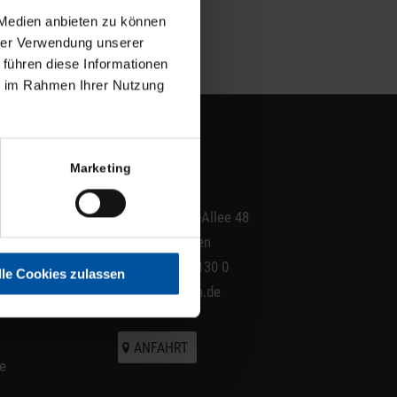
 Medien anbieten zu können
hrer Verwendung unserer
 führen diese Informationen
ie im Rahmen Ihrer Nutzung
KONTAKT
Marketing
CLP GmbH
Paul-Gerhardt-Allee 48
81245 München
T +49 89 829 130 0
lle Cookies zulassen
info@clpgmbh.de
ANFAHRT
te