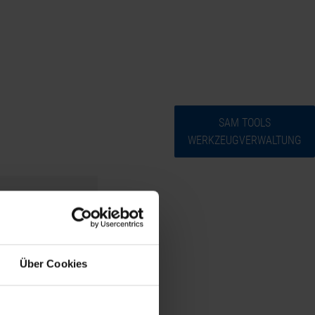
EN
中文
+49 89 829 130 0
INFO@CLPGMBH.DE
Zoho Assist
Order
JEKTE
REFERENZEN
PARTNER
ÜBER UNS
SAM TOOLS
WERKZEUGVERWALTUNG
rbindlich und
Über Cookies