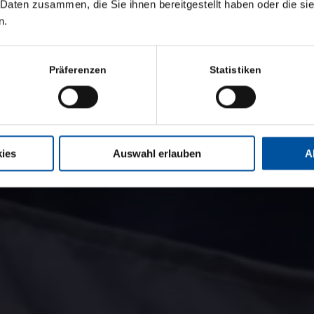
 Daten zusammen, die Sie ihnen bereitgestellt haben oder die s
er Werkzeugkreislauf, nachvollziehbar, schnell und einfach im Handli
n.
Präferenzen
Statistiken
ies
Auswahl erlauben
A