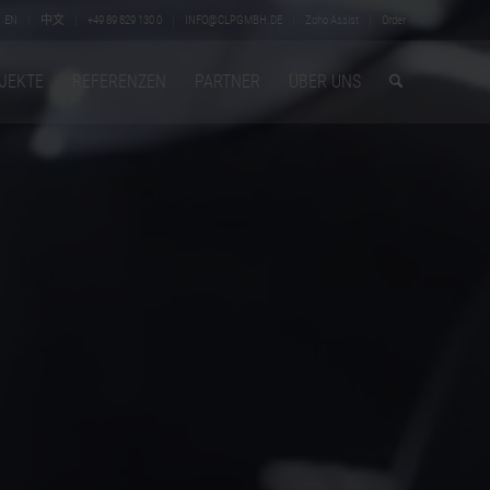
EN
中文
+49 89 829 130 0
INFO@CLPGMBH.DE
Zoho Assist
Order
JEKTE
REFERENZEN
PARTNER
ÜBER UNS