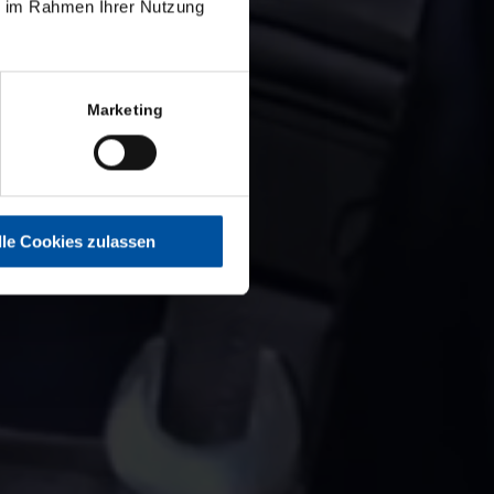
ie im Rahmen Ihrer Nutzung
ng.
Marketing
lle Cookies zulassen