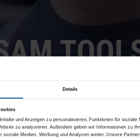
SAM TOOL
 LÖSUNG FÜR DIE LÜCKENLO
Details
WERKZEUG UND BETRIEBSMI
Cookies
SAM Tools wird Werkzeugmanagement digital, transparent und komf
nhalte und Anzeigen zu personalisieren, Funktionen für soziale
e werden erfasst, per Inventar bestellt, durch das Lager kommissio
Website zu analysieren. Außerdem geben wir Informationen zu I
 Nutzung mit Zustandsbewertung wieder eingelagert. So entsteht ei
r soziale Medien, Werbung und Analysen weiter. Unsere Partner