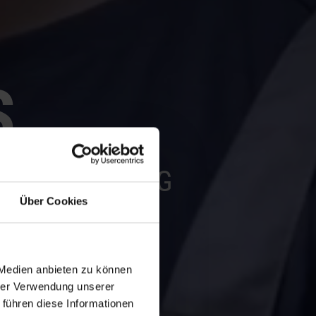
S
SE VERWALTUNG
Über Cookies
TTELN
ortabel:
 Medien anbieten zu können
niert und
hrer Verwendung unserer
n
 führen diese Informationen