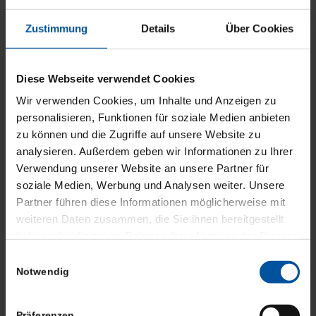
und macht den gesamten Prozess schneller,
Zustimmung
Details
Über Cookies
einfacher und professioneller.
Diese Webseite verwendet Cookies
Wir verwenden Cookies, um Inhalte und Anzeigen zu
personalisieren, Funktionen für soziale Medien anbieten
zu können und die Zugriffe auf unsere Website zu
analysieren. Außerdem geben wir Informationen zu Ihrer
Verwendung unserer Website an unsere Partner für
soziale Medien, Werbung und Analysen weiter. Unsere
Partner führen diese Informationen möglicherweise mit
weiteren Daten zusammen, die Sie ihnen bereitgestellt
haben oder die sie im Rahmen Ihrer Nutzung der Dienste
gesammelt haben.
Einwilligungsauswahl
Notwendig
Präferenzen