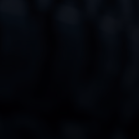
Mit CLP SAM Wheels wird Reifenmanagement so
einfach und komfortabel wie nie: Autohändler,
Werkstätten, Mietwagenfirmen und Fahrzeughersteller
verwalten Reifen, Kompletträder und Felgen digital,
schnell und zuverlässig – direkt per Handscanner. So
wird aus der klassischen Reifeneinlagerung ein
effizienter, transparenter und komfortabler Prozess für
Ihr Reifenhotel.