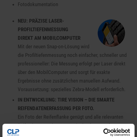
Fotodokumentation
NEU: PRÄZISE LASER-
PROFILTIEFENMESSUNG
DIREKT AM MOBILCOMPUTER
Mit der neuen Snap-on-Lösung wird
die Profiltiefenmessung noch einfacher, schneller und
professioneller: Die Messung erfolgt per Laser direkt
über den MobilComputer und sorgt für exakte
Ergebnisse ohne zusätzlichen manuellen Aufwand.
Voraussetzung: spezielles Zebra-Modell erforderlich.
IN ENTWICKLUNG: TIRE VISION – DIE SMARTE
REIFENDATENERFASSUNG PER FOTO.
Ein Foto der Reifenflanke genügt und alle relevanten
Reifendaten werden automatisch erkannt und
übernommen. Das spart Zeit, reduziert Eingabefehler