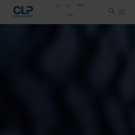
DE
EN
中文
Order
SAM
WHEELS
DIE DIGITALE LÖSUNG FÜR
EFFIZIENTES
REIFENMANAGEMENT