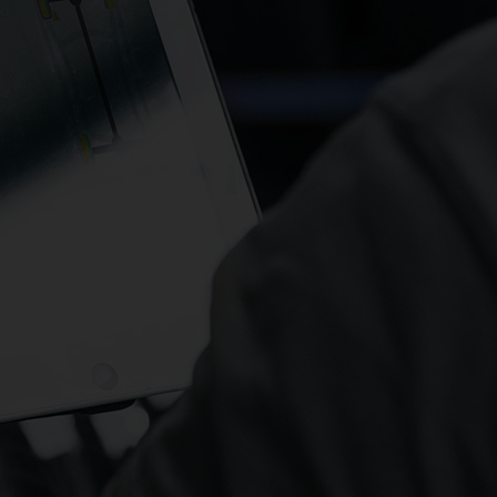
NOCH NIE WAR
EIN-, UM- UND
AUSLAGERUNG SO
EINFACH WIE MIT
CLP SAM WHEELS